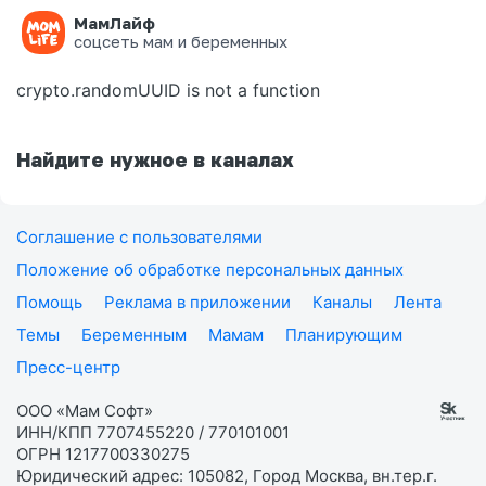
МамЛайф
Ошибка на странице
соцсеть мам и беременных
crypto.randomUUID is not a function
Найдите нужное в каналах
Соглашение с пользователями
Положение об обработке персональных данных
Помощь
Реклама в приложении
Каналы
Лента
Темы
Беременным
Мамам
Планирующим
Пресс-центр
ООО «Мам Софт»
ИНН/КПП 7707455220 / 770101001
ОГРН 1217700330275
Юридический адрес: 105082, Город Москва, вн.тер.г.