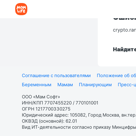
Ошибк
crypto.ra
Найдите
Соглашение с пользователями
Положение об об
Беременным
Мамам
Планирующим
Пресс-
ООО «Мам Софт»
ИНН/КПП 7707455220 / 770101001
ОГРН 1217700330275
Юридический адрес: 105082, Город Москва, вн.тер.
ОКВЭД (основной): 62.01
Вид ИТ-деятельности согласно приказу Минцифры: