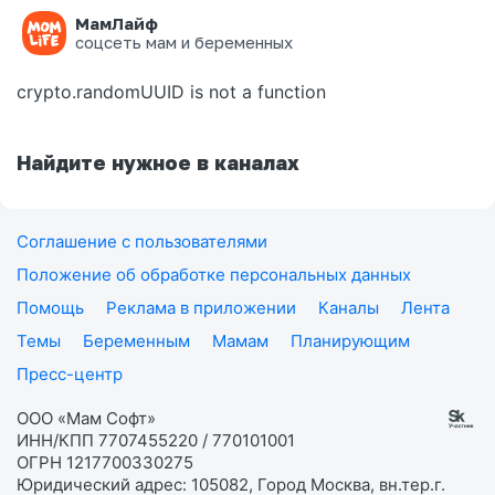
МамЛайф
Ошибка на странице
соцсеть мам и беременных
crypto.randomUUID is not a function
Найдите нужное в каналах
Соглашение с пользователями
Положение об обработке персональных данных
Помощь
Реклама в приложении
Каналы
Лента
Темы
Беременным
Мамам
Планирующим
Пресс-центр
ООО «Мам Софт»
ИНН/КПП 7707455220 / 770101001
ОГРН 1217700330275
Юридический адрес: 105082, Город Москва, вн.тер.г.