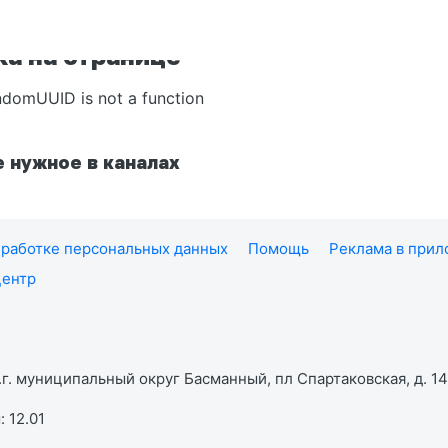
а на странице
ndomUUID is not a function
 нужное в каналах
работке персональных данных
Помощь
Реклама в при
центр
г. муниципальный округ Басманный, пл Спартаковская, д. 14,
 12.01