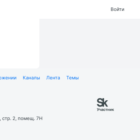
Войти
ложении
Каналы
Лента
Темы
 стр. 2, помещ. 7Н