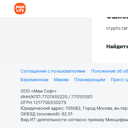
Ошибк
crypto.ra
Найдите
Соглашение с пользователями
Положение об об
Беременным
Мамам
Планирующим
Пресс-
ООО «Мам Софт»
ИНН/КПП 7707455220 / 770101001
ОГРН 1217700330275
Юридический адрес: 105082, Город Москва, вн.тер.
ОКВЭД (основной): 62.01
Вид ИТ-деятельности согласно приказу Минцифры: