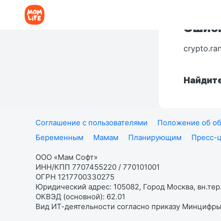
Ошибк
crypto.ra
Найдите
Соглашение с пользователями
Положение об об
Беременным
Мамам
Планирующим
Пресс-
ООО «Мам Софт»
ИНН/КПП 7707455220 / 770101001
ОГРН 1217700330275
Юридический адрес: 105082, Город Москва, вн.тер.
ОКВЭД (основной): 62.01
Вид ИТ-деятельности согласно приказу Минцифры: