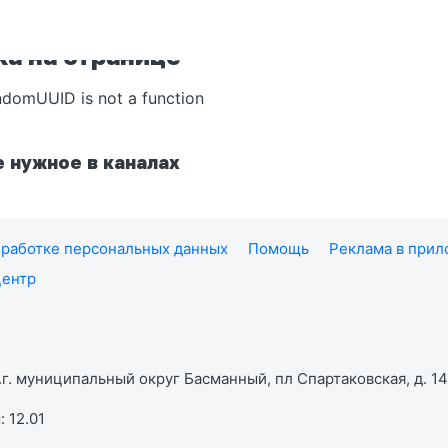
а на странице
ndomUUID is not a function
 нужное в каналах
работке персональных данных
Помощь
Реклама в при
центр
г. муниципальный округ Басманный, пл Спартаковская, д. 14,
 12.01