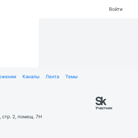
Войти
ложении
Каналы
Лента
Темы
 стр. 2, помещ. 7Н