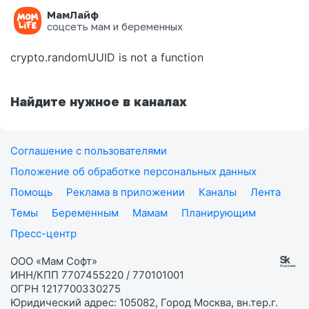
МамЛайф
Ошибка на странице
соцсеть мам и беременных
crypto.randomUUID is not a function
Найдите нужное в каналах
Соглашение с пользователями
Положение об обработке персональных данных
Помощь
Реклама в приложении
Каналы
Лента
Темы
Беременным
Мамам
Планирующим
Пресс-центр
ООО «Мам Софт»
ИНН/КПП 7707455220 / 770101001
ОГРН 1217700330275
Юридический адрес: 105082, Город Москва, вн.тер.г.