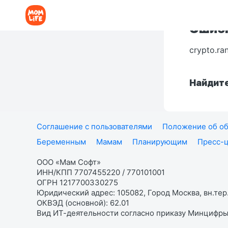
Ошибк
crypto.ra
Найдите
Соглашение с пользователями
Положение об об
Беременным
Мамам
Планирующим
Пресс-
ООО «Мам Софт»
ИНН/КПП 7707455220 / 770101001
ОГРН 1217700330275
Юридический адрес: 105082, Город Москва, вн.тер.
ОКВЭД (основной): 62.01
Вид ИТ-деятельности согласно приказу Минцифры: