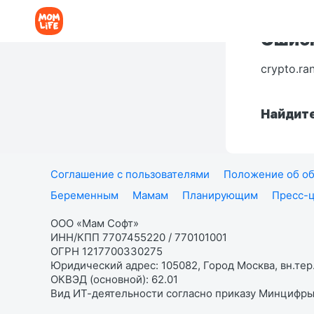
Ошибк
crypto.ra
Найдите
Соглашение с пользователями
Положение об об
Беременным
Мамам
Планирующим
Пресс-
ООО «Мам Софт»
ИНН/КПП 7707455220 / 770101001
ОГРН 1217700330275
Юридический адрес: 105082, Город Москва, вн.тер.
ОКВЭД (основной): 62.01
Вид ИТ-деятельности согласно приказу Минцифры: