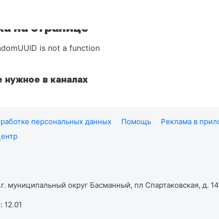
а на странице
ndomUUID is not a function
 нужное в каналах
работке персональных данных
Помощь
Реклама в при
центр
г. муниципальный округ Басманный, пл Спартаковская, д. 14,
 12.01