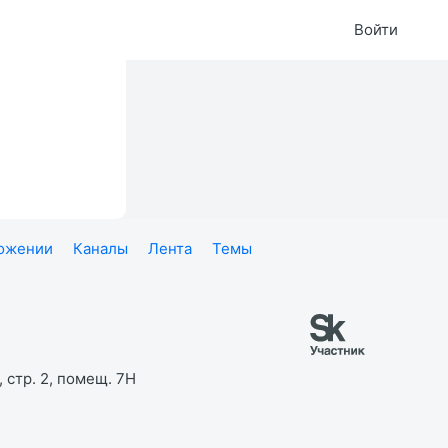
Войти
ложении
Каналы
Лента
Темы
 стр. 2, помещ. 7Н