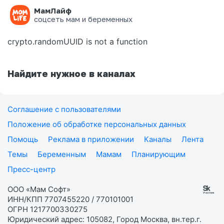
МамЛайф
Ошибка на странице
соцсеть мам и беременных
crypto.randomUUID is not a function
Найдите нужное в каналах
Соглашение с пользователями
Положение об обработке персональных данных
Помощь
Реклама в приложении
Каналы
Лента
Темы
Беременным
Мамам
Планирующим
Пресс-центр
ООО «Мам Софт»
ИНН/КПП 7707455220 / 770101001
ОГРН 1217700330275
Юридический адрес: 105082, Город Москва, вн.тер.г.