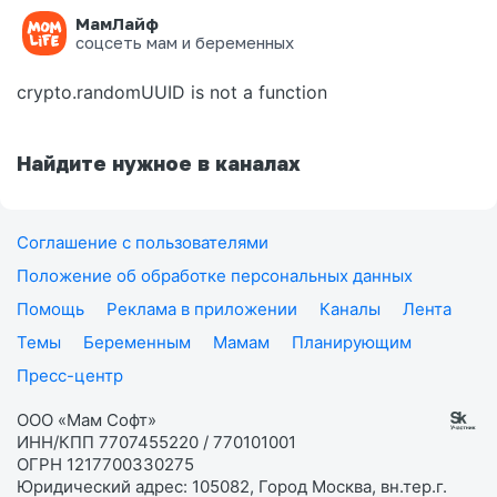
МамЛайф
Ошибка на странице
соцсеть мам и беременных
crypto.randomUUID is not a function
Найдите нужное в каналах
Соглашение с пользователями
Положение об обработке персональных данных
Помощь
Реклама в приложении
Каналы
Лента
Темы
Беременным
Мамам
Планирующим
Пресс-центр
ООО «Мам Софт»
ИНН/КПП 7707455220 / 770101001
ОГРН 1217700330275
Юридический адрес: 105082, Город Москва, вн.тер.г.