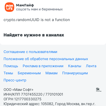
МамЛайф
Ошибка на странице
соцсеть мам и беременных
crypto.randomUUID is not a function
Найдите нужное в каналах
Соглашение с пользователями
Положение об обработке персональных данных
Помощь
Реклама в приложении
Каналы
Лента
Темы
Беременным
Мамам
Планирующим
Пресс-центр
ООО «Мам Софт»
ИНН/КПП 7707455220 / 770101001
ОГРН 1217700330275
Юридический адрес: 105082, Город Москва, вн.тер.г.