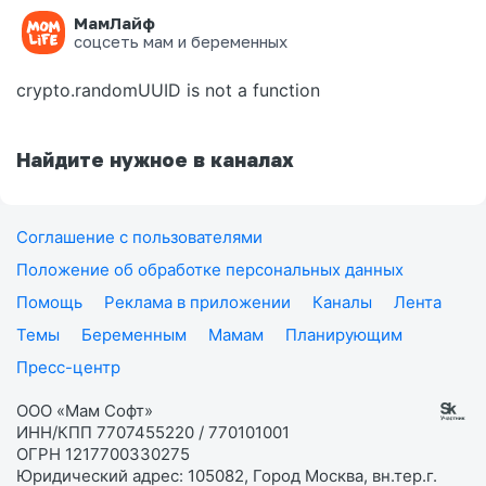
МамЛайф
Ошибка на странице
соцсеть мам и беременных
crypto.randomUUID is not a function
Найдите нужное в каналах
Соглашение с пользователями
Положение об обработке персональных данных
Помощь
Реклама в приложении
Каналы
Лента
Темы
Беременным
Мамам
Планирующим
Пресс-центр
ООО «Мам Софт»
ИНН/КПП 7707455220 / 770101001
ОГРН 1217700330275
Юридический адрес: 105082, Город Москва, вн.тер.г.