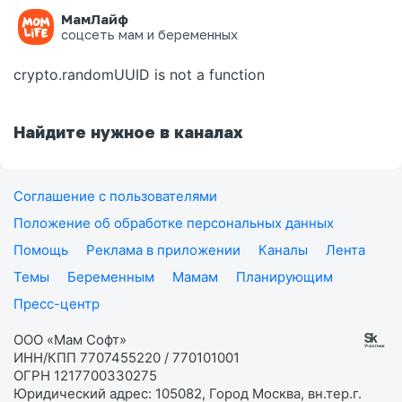
МамЛайф
Ошибка на странице
соцсеть мам и беременных
crypto.randomUUID is not a function
Найдите нужное в каналах
Соглашение с пользователями
Положение об обработке персональных данных
Помощь
Реклама в приложении
Каналы
Лента
Темы
Беременным
Мамам
Планирующим
Пресс-центр
ООО «Мам Софт»
ИНН/КПП 7707455220 / 770101001
ОГРН 1217700330275
Юридический адрес: 105082, Город Москва, вн.тер.г.