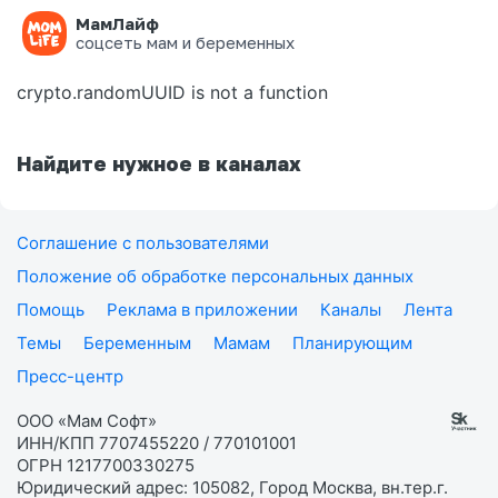
МамЛайф
Ошибка на странице
соцсеть мам и беременных
crypto.randomUUID is not a function
Найдите нужное в каналах
Соглашение с пользователями
Положение об обработке персональных данных
Помощь
Реклама в приложении
Каналы
Лента
Темы
Беременным
Мамам
Планирующим
Пресс-центр
ООО «Мам Софт»
ИНН/КПП 7707455220 / 770101001
ОГРН 1217700330275
Юридический адрес: 105082, Город Москва, вн.тер.г.