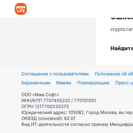
Ошибк
crypto.ra
Найдите
Соглашение с пользователями
Положение об об
Беременным
Мамам
Планирующим
Пресс-
ООО «Мам Софт»
ИНН/КПП 7707455220 / 770101001
ОГРН 1217700330275
Юридический адрес: 105082, Город Москва, вн.тер.
ОКВЭД (основной): 62.01
Вид ИТ-деятельности согласно приказу Минцифры: