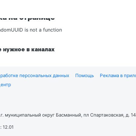
а на странице
ndomUUID is not a function
 нужное в каналах
работке персональных данных
Помощь
Реклама в при
центр
г. муниципальный округ Басманный, пл Спартаковская, д. 14,
 12.01