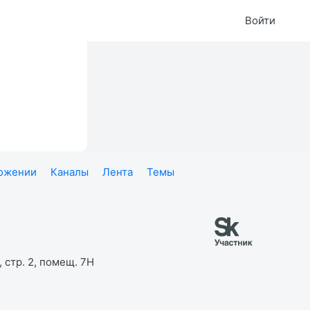
Войти
ложении
Каналы
Лента
Темы
 стр. 2, помещ. 7Н