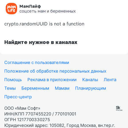
МамЛайф
Ошибка на странице
соцсеть мам и беременных
crypto.randomUUID is not a function
Найдите нужное в каналах
Соглашение с пользователями
Положение об обработке персональных данных
Помощь
Реклама в приложении
Каналы
Лента
Темы
Беременным
Мамам
Планирующим
Пресс-центр
ООО «Мам Софт»
ИНН/КПП 7707455220 / 770101001
ОГРН 1217700330275
Юридический адрес: 105082, Город Москва, вн.тер.г.