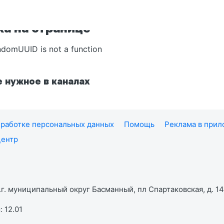
а на странице
ndomUUID is not a function
 нужное в каналах
работке персональных данных
Помощь
Реклама в при
центр
г. муниципальный округ Басманный, пл Спартаковская, д. 14,
 12.01