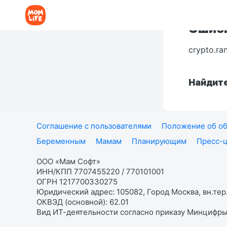
Ошибк
crypto.ra
Найдите
Соглашение с пользователями
Положение об об
Беременным
Мамам
Планирующим
Пресс-
ООО «Мам Софт»
ИНН/КПП 7707455220 / 770101001
ОГРН 1217700330275
Юридический адрес: 105082, Город Москва, вн.тер.
ОКВЭД (основной): 62.01
Вид ИТ-деятельности согласно приказу Минцифры: