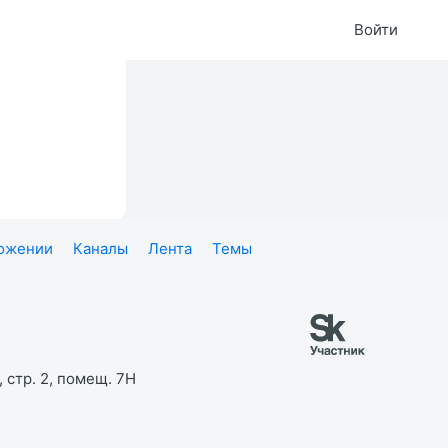
Войти
ложении
Каналы
Лента
Темы
 стр. 2, помещ. 7Н