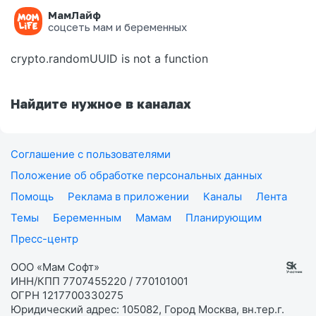
МамЛайф
Ошибка на странице
соцсеть мам и беременных
crypto.randomUUID is not a function
Найдите нужное в каналах
Соглашение с пользователями
Положение об обработке персональных данных
Помощь
Реклама в приложении
Каналы
Лента
Темы
Беременным
Мамам
Планирующим
Пресс-центр
ООО «Мам Софт»
ИНН/КПП 7707455220 / 770101001
ОГРН 1217700330275
Юридический адрес: 105082, Город Москва, вн.тер.г.