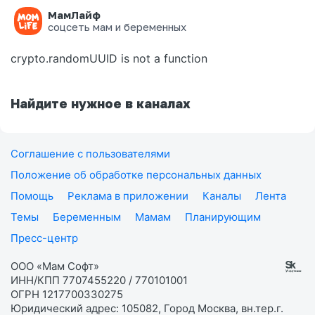
МамЛайф
Ошибка на странице
соцсеть мам и беременных
crypto.randomUUID is not a function
Найдите нужное в каналах
Соглашение с пользователями
Положение об обработке персональных данных
Помощь
Реклама в приложении
Каналы
Лента
Темы
Беременным
Мамам
Планирующим
Пресс-центр
ООО «Мам Софт»
ИНН/КПП 7707455220 / 770101001
ОГРН 1217700330275
Юридический адрес: 105082, Город Москва, вн.тер.г.