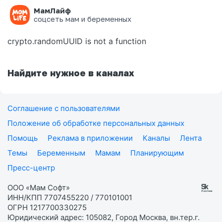
МамЛайф
Ошибка на странице
соцсеть мам и беременных
crypto.randomUUID is not a function
Найдите нужное в каналах
Соглашение с пользователями
Положение об обработке персональных данных
Помощь
Реклама в приложении
Каналы
Лента
Темы
Беременным
Мамам
Планирующим
Пресс-центр
ООО «Мам Софт»
ИНН/КПП 7707455220 / 770101001
ОГРН 1217700330275
Юридический адрес: 105082, Город Москва, вн.тер.г.