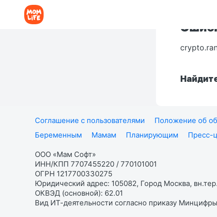
Ошибк
crypto.ra
Найдите
Соглашение с пользователями
Положение об об
Беременным
Мамам
Планирующим
Пресс-
ООО «Мам Софт»
ИНН/КПП 7707455220 / 770101001
ОГРН 1217700330275
Юридический адрес: 105082, Город Москва, вн.тер.
ОКВЭД (основной): 62.01
Вид ИТ-деятельности согласно приказу Минцифры: