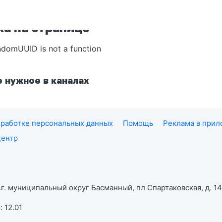
а на странице
ndomUUID is not a function
 нужное в каналах
работке персональных данных
Помощь
Реклама в при
центр
г. муниципальный округ Басманный, пл Спартаковская, д. 14,
 12.01