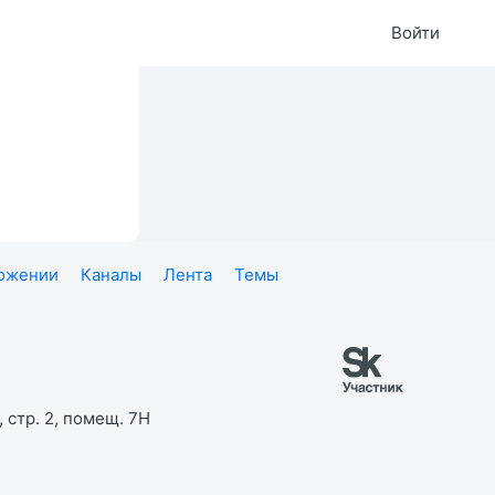
Войти
ложении
Каналы
Лента
Темы
 стр. 2, помещ. 7Н