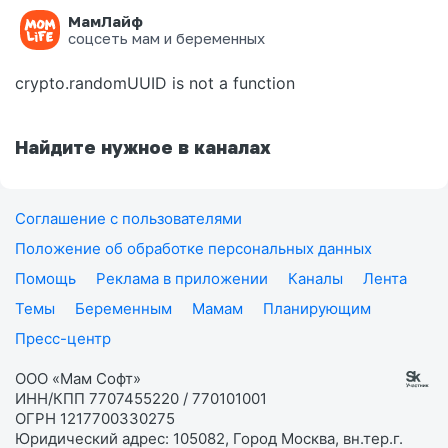
МамЛайф
Ошибка на странице
соцсеть мам и беременных
crypto.randomUUID is not a function
Найдите нужное в каналах
Соглашение с пользователями
Положение об обработке персональных данных
Помощь
Реклама в приложении
Каналы
Лента
Темы
Беременным
Мамам
Планирующим
Пресс-центр
ООО «Мам Софт»
ИНН/КПП 7707455220 / 770101001
ОГРН 1217700330275
Юридический адрес: 105082, Город Москва, вн.тер.г.