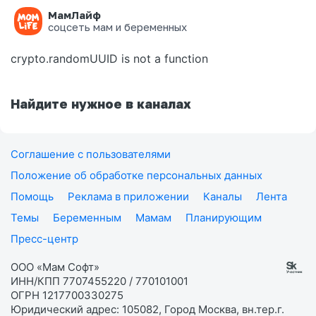
МамЛайф
Ошибка на странице
соцсеть мам и беременных
crypto.randomUUID is not a function
Найдите нужное в каналах
Соглашение с пользователями
Положение об обработке персональных данных
Помощь
Реклама в приложении
Каналы
Лента
Темы
Беременным
Мамам
Планирующим
Пресс-центр
ООО «Мам Софт»
ИНН/КПП 7707455220 / 770101001
ОГРН 1217700330275
Юридический адрес: 105082, Город Москва, вн.тер.г.