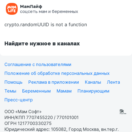
МамЛайф
Ошибка на странице
соцсеть мам и беременных
crypto.randomUUID is not a function
Найдите нужное в каналах
Соглашение с пользователями
Положение об обработке персональных данных
Помощь
Реклама в приложении
Каналы
Лента
Темы
Беременным
Мамам
Планирующим
Пресс-центр
ООО «Мам Софт»
ИНН/КПП 7707455220 / 770101001
ОГРН 1217700330275
Юридический адрес: 105082, Город Москва, вн.тер.г.