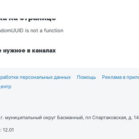
а на странице
ndomUUID is not a function
 нужное в каналах
работке персональных данных
Помощь
Реклама в при
центр
г. муниципальный округ Басманный, пл Спартаковская, д. 14,
 12.01