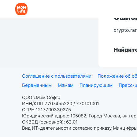
Ошибк
crypto.ra
Найдите
Соглашение с пользователями
Положение об об
Беременным
Мамам
Планирующим
Пресс-
ООО «Мам Софт»
ИНН/КПП 7707455220 / 770101001
ОГРН 1217700330275
Юридический адрес: 105082, Город Москва, вн.тер.
ОКВЭД (основной): 62.01
Вид ИТ-деятельности согласно приказу Минцифры: