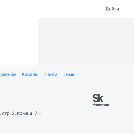
Войти
ложении
Каналы
Лента
Темы
 стр. 2, помещ. 7Н