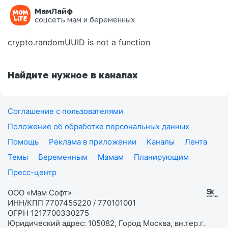
МамЛайф
Ошибка на странице
соцсеть мам и беременных
crypto.randomUUID is not a function
Найдите нужное в каналах
Соглашение с пользователями
Положение об обработке персональных данных
Помощь
Реклама в приложении
Каналы
Лента
Темы
Беременным
Мамам
Планирующим
Пресс-центр
ООО «Мам Софт»
ИНН/КПП 7707455220 / 770101001
ОГРН 1217700330275
Юридический адрес: 105082, Город Москва, вн.тер.г.