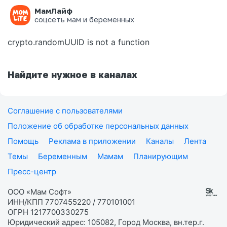
МамЛайф
Ошибка на странице
соцсеть мам и беременных
crypto.randomUUID is not a function
Найдите нужное в каналах
Соглашение с пользователями
Положение об обработке персональных данных
Помощь
Реклама в приложении
Каналы
Лента
Темы
Беременным
Мамам
Планирующим
Пресс-центр
ООО «Мам Софт»
ИНН/КПП 7707455220 / 770101001
ОГРН 1217700330275
Юридический адрес: 105082, Город Москва, вн.тер.г.