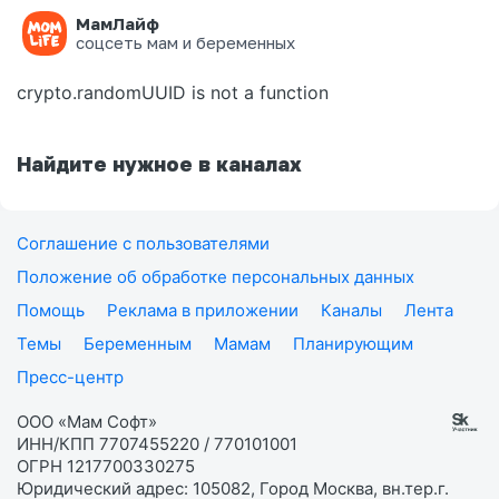
МамЛайф
Ошибка на странице
соцсеть мам и беременных
crypto.randomUUID is not a function
Найдите нужное в каналах
Соглашение с пользователями
Положение об обработке персональных данных
Помощь
Реклама в приложении
Каналы
Лента
Темы
Беременным
Мамам
Планирующим
Пресс-центр
ООО «Мам Софт»
ИНН/КПП 7707455220 / 770101001
ОГРН 1217700330275
Юридический адрес: 105082, Город Москва, вн.тер.г.