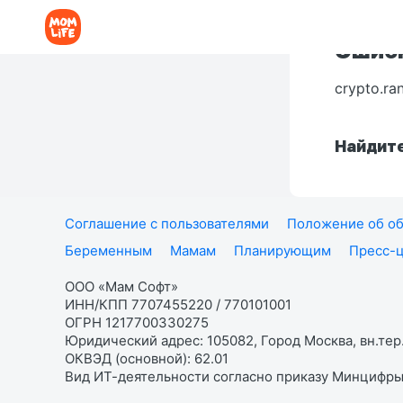
Ошибк
crypto.ra
Найдите
Соглашение с пользователями
Положение об об
Беременным
Мамам
Планирующим
Пресс-
ООО «Мам Софт»
ИНН/КПП 7707455220 / 770101001
ОГРН 1217700330275
Юридический адрес: 105082, Город Москва, вн.тер.
ОКВЭД (основной): 62.01
Вид ИТ-деятельности согласно приказу Минцифры: