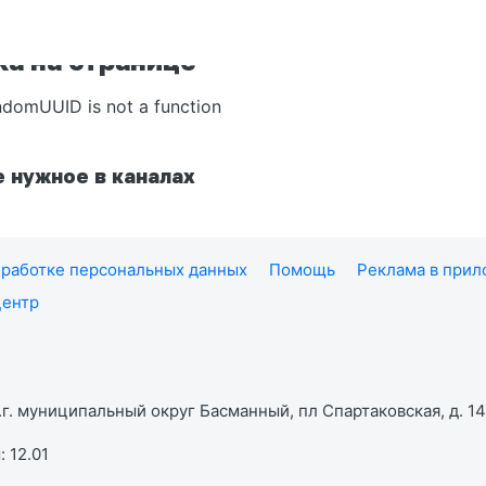
а на странице
ndomUUID is not a function
 нужное в каналах
работке персональных данных
Помощь
Реклама в при
центр
г. муниципальный округ Басманный, пл Спартаковская, д. 14,
 12.01