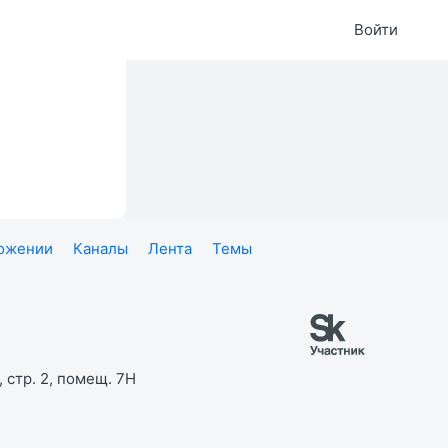
Войти
ложении
Каналы
Лента
Темы
 стр. 2, помещ. 7Н