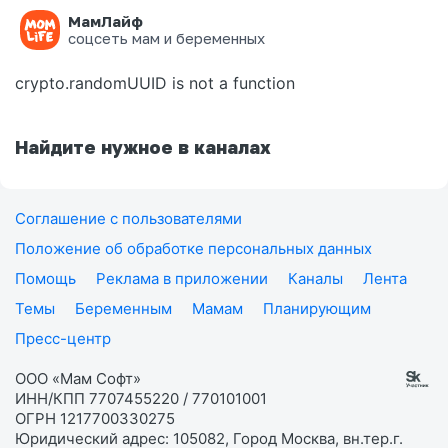
МамЛайф
Ошибка на странице
соцсеть мам и беременных
crypto.randomUUID is not a function
Найдите нужное в каналах
Соглашение с пользователями
Положение об обработке персональных данных
Помощь
Реклама в приложении
Каналы
Лента
Темы
Беременным
Мамам
Планирующим
Пресс-центр
ООО «Мам Софт»
ИНН/КПП 7707455220 / 770101001
ОГРН 1217700330275
Юридический адрес: 105082, Город Москва, вн.тер.г.