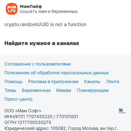
МамЛайф
Ошибка на странице
соцсеть мам и беременных
crypto.randomUUID is not a function
Найдите нужное в каналах
Соглашение с пользователями
Положение об обработке персональных данных
Помощь
Реклама в приложении
Каналы
Лента
Темы
Беременным
Мамам
Планирующим
Пресс-центр
ООО «Мам Софт»
ИНН/КПП 7707455220 / 770101001
ОГРН 1217700330275
Юридический адрес: 105082, Город Москва, вн.тер.г.