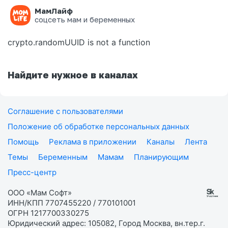
МамЛайф
Ошибка на странице
соцсеть мам и беременных
crypto.randomUUID is not a function
Найдите нужное в каналах
Соглашение с пользователями
Положение об обработке персональных данных
Помощь
Реклама в приложении
Каналы
Лента
Темы
Беременным
Мамам
Планирующим
Пресс-центр
ООО «Мам Софт»
ИНН/КПП 7707455220 / 770101001
ОГРН 1217700330275
Юридический адрес: 105082, Город Москва, вн.тер.г.