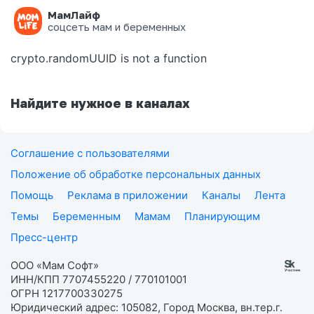
МамЛайф
Ошибка на странице
соцсеть мам и беременных
crypto.randomUUID is not a function
Найдите нужное в каналах
Соглашение с пользователями
Положение об обработке персональных данных
Помощь
Реклама в приложении
Каналы
Лента
Темы
Беременным
Мамам
Планирующим
Пресс-центр
ООО «Мам Софт»
ИНН/КПП 7707455220 / 770101001
ОГРН 1217700330275
Юридический адрес: 105082, Город Москва, вн.тер.г.