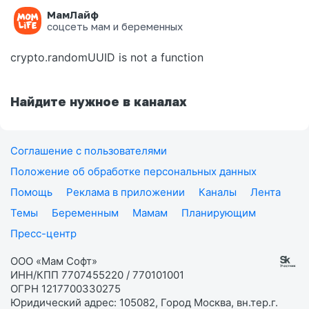
МамЛайф
Ошибка на странице
соцсеть мам и беременных
crypto.randomUUID is not a function
Найдите нужное в каналах
Соглашение с пользователями
Положение об обработке персональных данных
Помощь
Реклама в приложении
Каналы
Лента
Темы
Беременным
Мамам
Планирующим
Пресс-центр
ООО «Мам Софт»
ИНН/КПП 7707455220 / 770101001
ОГРН 1217700330275
Юридический адрес: 105082, Город Москва, вн.тер.г.