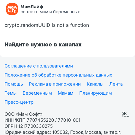
МамЛайф
Ошибка на странице
соцсеть мам и беременных
crypto.randomUUID is not a function
Найдите нужное в каналах
Соглашение с пользователями
Положение об обработке персональных данных
Помощь
Реклама в приложении
Каналы
Лента
Темы
Беременным
Мамам
Планирующим
Пресс-центр
ООО «Мам Софт»
ИНН/КПП 7707455220 / 770101001
ОГРН 1217700330275
Юридический адрес: 105082, Город Москва, вн.тер.г.