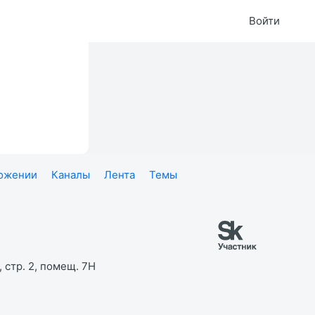
Войти
ложении
Каналы
Лента
Темы
 стр. 2, помещ. 7Н