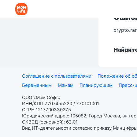
Ошибк
crypto.ra
Найдите
Соглашение с пользователями
Положение об об
Беременным
Мамам
Планирующим
Пресс-
ООО «Мам Софт»
ИНН/КПП 7707455220 / 770101001
ОГРН 1217700330275
Юридический адрес: 105082, Город Москва, вн.тер.
ОКВЭД (основной): 62.01
Вид ИТ-деятельности согласно приказу Минцифры: