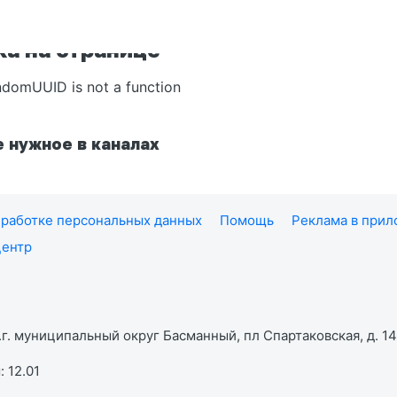
а на странице
ndomUUID is not a function
 нужное в каналах
работке персональных данных
Помощь
Реклама в при
центр
г. муниципальный округ Басманный, пл Спартаковская, д. 14,
 12.01