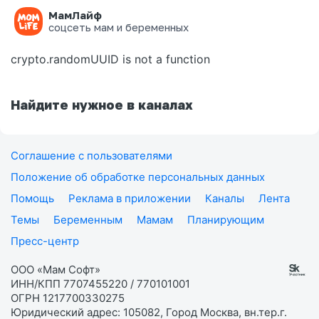
МамЛайф
Ошибка на странице
соцсеть мам и беременных
crypto.randomUUID is not a function
Найдите нужное в каналах
Соглашение с пользователями
Положение об обработке персональных данных
Помощь
Реклама в приложении
Каналы
Лента
Темы
Беременным
Мамам
Планирующим
Пресс-центр
ООО «Мам Софт»
ИНН/КПП 7707455220 / 770101001
ОГРН 1217700330275
Юридический адрес: 105082, Город Москва, вн.тер.г.