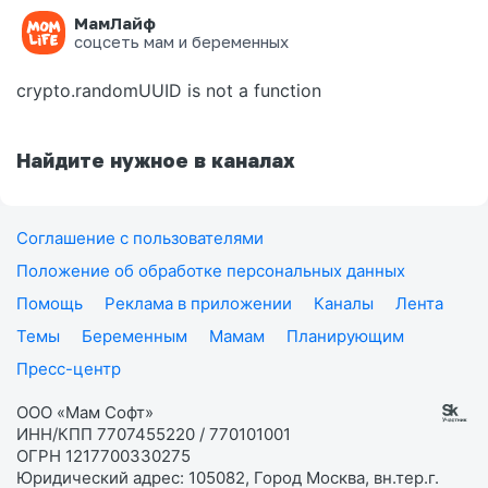
МамЛайф
Ошибка на странице
соцсеть мам и беременных
crypto.randomUUID is not a function
Найдите нужное в каналах
Соглашение с пользователями
Положение об обработке персональных данных
Помощь
Реклама в приложении
Каналы
Лента
Темы
Беременным
Мамам
Планирующим
Пресс-центр
ООО «Мам Софт»
ИНН/КПП 7707455220 / 770101001
ОГРН 1217700330275
Юридический адрес: 105082, Город Москва, вн.тер.г.