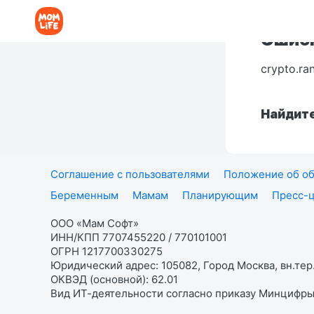
Ошибк
crypto.ra
Найдите
Соглашение с пользователями
Положение об об
Беременным
Мамам
Планирующим
Пресс-
ООО «Мам Софт»
ИНН/КПП 7707455220 / 770101001
ОГРН 1217700330275
Юридический адрес: 105082, Город Москва, вн.тер.
ОКВЭД (основной): 62.01
Вид ИТ-деятельности согласно приказу Минцифры: