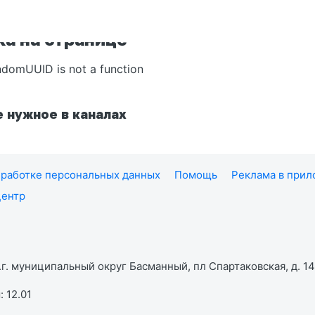
а на странице
ndomUUID is not a function
 нужное в каналах
работке персональных данных
Помощь
Реклама в при
центр
г. муниципальный округ Басманный, пл Спартаковская, д. 14,
 12.01