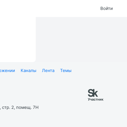
Войти
ложении
Каналы
Лента
Темы
 стр. 2, помещ. 7Н