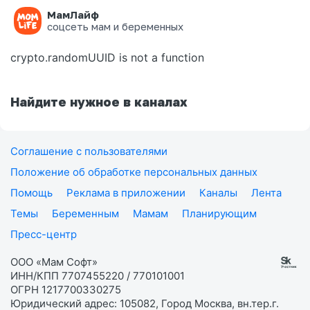
МамЛайф
Ошибка на странице
соцсеть мам и беременных
crypto.randomUUID is not a function
Найдите нужное в каналах
Соглашение с пользователями
Положение об обработке персональных данных
Помощь
Реклама в приложении
Каналы
Лента
Темы
Беременным
Мамам
Планирующим
Пресс-центр
ООО «Мам Софт»
ИНН/КПП 7707455220 / 770101001
ОГРН 1217700330275
Юридический адрес: 105082, Город Москва, вн.тер.г.