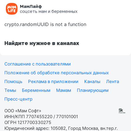
МамЛайф
Ошибка на странице
соцсеть мам и беременных
crypto.randomUUID is not a function
Найдите нужное в каналах
Соглашение с пользователями
Положение об обработке персональных данных
Помощь
Реклама в приложении
Каналы
Лента
Темы
Беременным
Мамам
Планирующим
Пресс-центр
ООО «Мам Софт»
ИНН/КПП 7707455220 / 770101001
ОГРН 1217700330275
Юридический адрес: 105082, Город Москва, вн.тер.г.