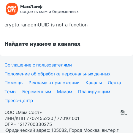
МамЛайф
Ошибка на странице
соцсеть мам и беременных
crypto.randomUUID is not a function
Найдите нужное в каналах
Соглашение с пользователями
Положение об обработке персональных данных
Помощь
Реклама в приложении
Каналы
Лента
Темы
Беременным
Мамам
Планирующим
Пресс-центр
ООО «Мам Софт»
ИНН/КПП 7707455220 / 770101001
ОГРН 1217700330275
Юридический адрес: 105082, Город Москва, вн.тер.г.