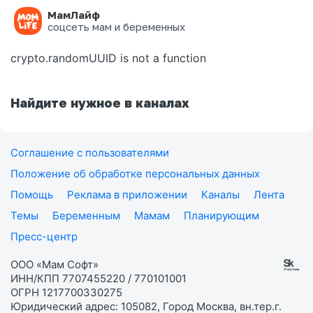
МамЛайф
Ошибка на странице
соцсеть мам и беременных
crypto.randomUUID is not a function
Найдите нужное в каналах
Соглашение с пользователями
Положение об обработке персональных данных
Помощь
Реклама в приложении
Каналы
Лента
Темы
Беременным
Мамам
Планирующим
Пресс-центр
ООО «Мам Софт»
ИНН/КПП 7707455220 / 770101001
ОГРН 1217700330275
Юридический адрес: 105082, Город Москва, вн.тер.г.