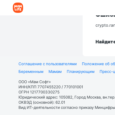
Ошибк
crypto.ra
Найдите
Соглашение с пользователями
Положение об об
Беременным
Мамам
Планирующим
Пресс-
ООО «Мам Софт»
ИНН/КПП 7707455220 / 770101001
ОГРН 1217700330275
Юридический адрес: 105082, Город Москва, вн.тер.
ОКВЭД (основной): 62.01
Вид ИТ-деятельности согласно приказу Минцифры: