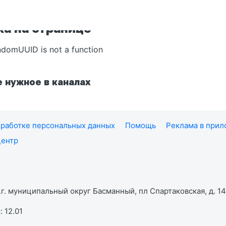
а на странице
ndomUUID is not a function
 нужное в каналах
работке персональных данных
Помощь
Реклама в при
центр
г. муниципальный округ Басманный, пл Спартаковская, д. 14,
 12.01