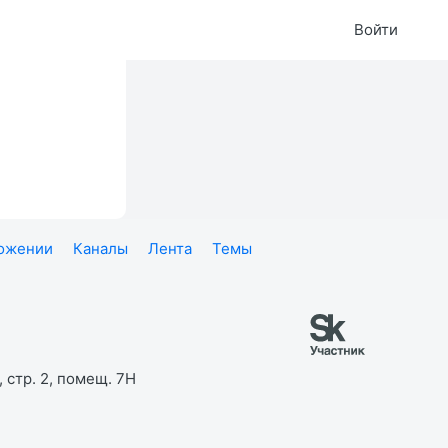
Войти
ложении
Каналы
Лента
Темы
 стр. 2, помещ. 7Н