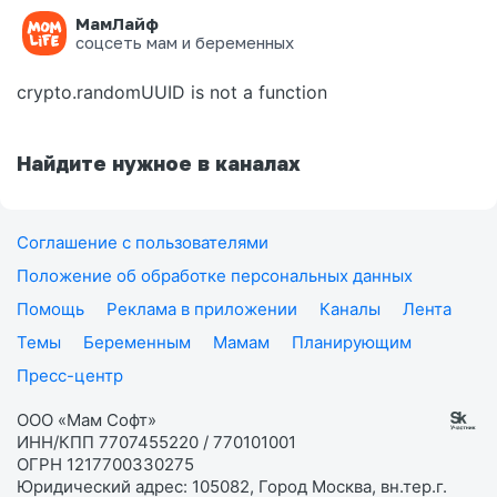
МамЛайф
Ошибка на странице
соцсеть мам и беременных
crypto.randomUUID is not a function
Найдите нужное в каналах
Соглашение с пользователями
Положение об обработке персональных данных
Помощь
Реклама в приложении
Каналы
Лента
Темы
Беременным
Мамам
Планирующим
Пресс-центр
ООО «Мам Софт»
ИНН/КПП 7707455220 / 770101001
ОГРН 1217700330275
Юридический адрес: 105082, Город Москва, вн.тер.г.