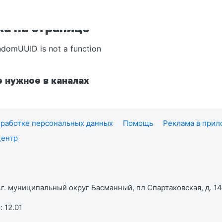
а на странице
ndomUUID is not a function
 нужное в каналах
работке персональных данных
Помощь
Реклама в при
центр
г. муниципальный округ Басманный, пл Спартаковская, д. 14,
 12.01