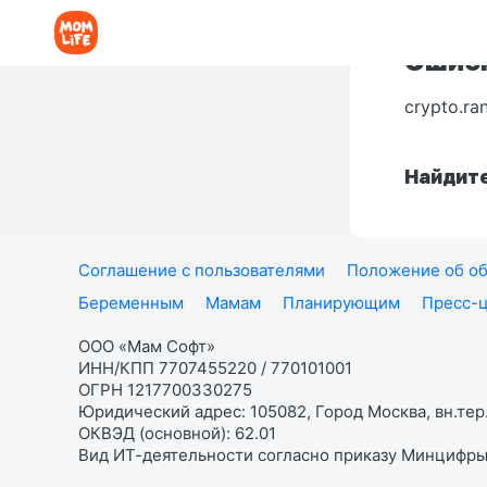
Ошибк
crypto.ra
Найдите
Соглашение с пользователями
Положение об об
Беременным
Мамам
Планирующим
Пресс-
ООО «Мам Софт»
ИНН/КПП 7707455220 / 770101001
ОГРН 1217700330275
Юридический адрес: 105082, Город Москва, вн.тер.
ОКВЭД (основной): 62.01
Вид ИТ-деятельности согласно приказу Минцифры: