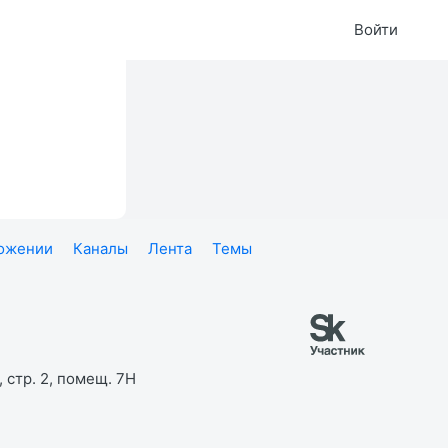
Войти
ложении
Каналы
Лента
Темы
 стр. 2, помещ. 7Н