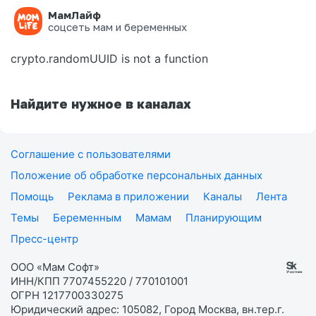
МамЛайф
Ошибка на странице
соцсеть мам и беременных
crypto.randomUUID is not a function
Найдите нужное в каналах
Соглашение с пользователями
Положение об обработке персональных данных
Помощь
Реклама в приложении
Каналы
Лента
Темы
Беременным
Мамам
Планирующим
Пресс-центр
ООО «Мам Софт»
ИНН/КПП 7707455220 / 770101001
ОГРН 1217700330275
Юридический адрес: 105082, Город Москва, вн.тер.г.