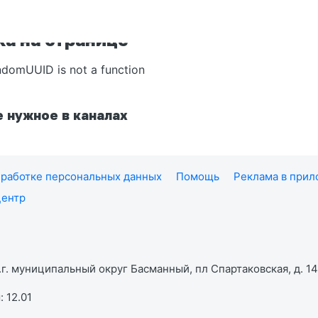
а на странице
ndomUUID is not a function
 нужное в каналах
работке персональных данных
Помощь
Реклама в при
центр
г. муниципальный округ Басманный, пл Спартаковская, д. 14,
 12.01