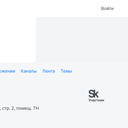
Войти
ложении
Каналы
Лента
Темы
 стр. 2, помещ. 7Н