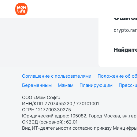
Ошибк
crypto.ra
Найдите
Соглашение с пользователями
Положение об об
Беременным
Мамам
Планирующим
Пресс-
ООО «Мам Софт»
ИНН/КПП 7707455220 / 770101001
ОГРН 1217700330275
Юридический адрес: 105082, Город Москва, вн.тер.
ОКВЭД (основной): 62.01
Вид ИТ-деятельности согласно приказу Минцифры: