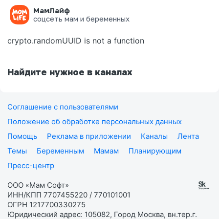
МамЛайф
Ошибка на странице
соцсеть мам и беременных
crypto.randomUUID is not a function
Найдите нужное в каналах
Соглашение с пользователями
Положение об обработке персональных данных
Помощь
Реклама в приложении
Каналы
Лента
Темы
Беременным
Мамам
Планирующим
Пресс-центр
ООО «Мам Софт»
ИНН/КПП 7707455220 / 770101001
ОГРН 1217700330275
Юридический адрес: 105082, Город Москва, вн.тер.г.