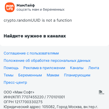
МамЛайф
Ошибка на странице
соцсеть мам и беременных
crypto.randomUUID is not a function
Найдите нужное в каналах
Соглашение с пользователями
Положение об обработке персональных данных
Помощь
Реклама в приложении
Каналы
Лента
Темы
Беременным
Мамам
Планирующим
Пресс-центр
ООО «Мам Софт»
ИНН/КПП 7707455220 / 770101001
ОГРН 1217700330275
Юридический адрес: 105082, Город Москва, вн.тер.г.